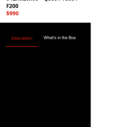
F200
$990
What's in the Box
Specifications
Description